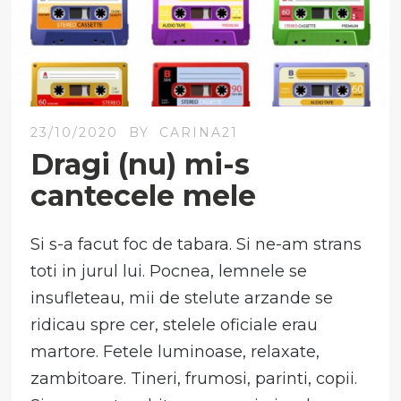
23/10/2020
BY
CARINA21
Dragi (nu) mi-s
cantecele mele
Si s-a facut foc de tabara. Si ne-am strans
toti in jurul lui. Pocnea, lemnele se
insufleteau, mii de stelute arzande se
ridicau spre cer, stelele oficiale erau
martore. Fetele luminoase, relaxate,
zambitoare. Tineri, frumosi, parinti, copii.