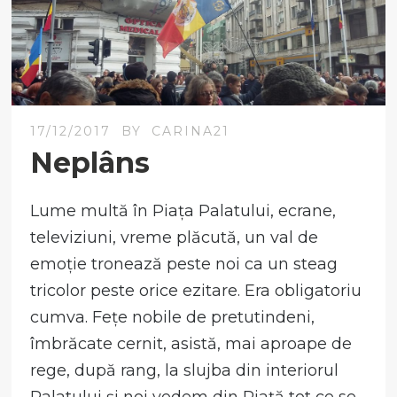
17/12/2017
BY
CARINA21
Neplâns
Lume multă în Piața Palatului, ecrane,
televiziuni, vreme plăcută, un val de
emoție tronează peste noi ca un steag
tricolor peste orice ezitare. Era obligatoriu
cumva. Fețe nobile de pretutindeni,
îmbrăcate cernit, asistă, mai aproape de
rege, după rang, la slujba din interiorul