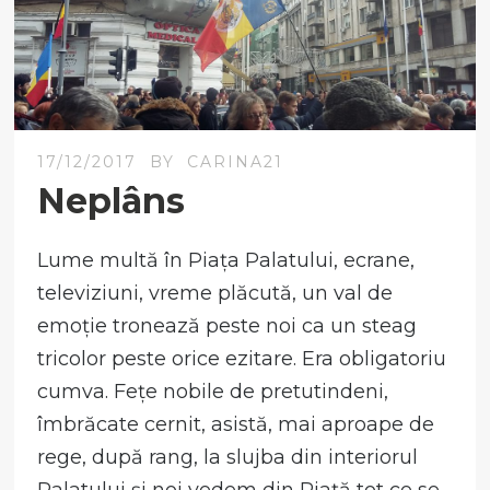
17/12/2017
BY
CARINA21
Neplâns
Lume multă în Piața Palatului, ecrane,
televiziuni, vreme plăcută, un val de
emoție tronează peste noi ca un steag
tricolor peste orice ezitare. Era obligatoriu
cumva. Fețe nobile de pretutindeni,
îmbrăcate cernit, asistă, mai aproape de
rege, după rang, la slujba din interiorul