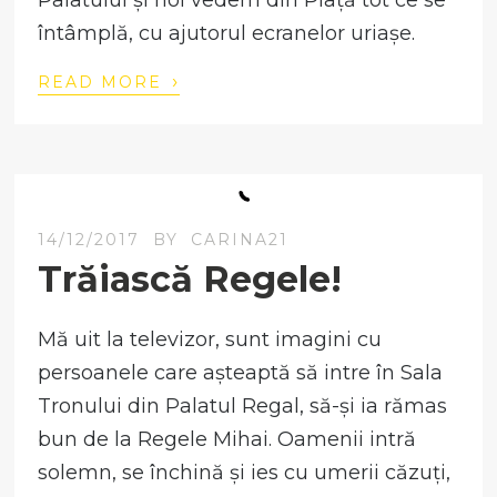
Palatului și noi vedem din Piață tot ce se
întâmplă, cu ajutorul ecranelor uriașe.
›
READ MORE
14/12/2017
BY
CARINA21
Trăiască Regele!
Mă uit la televizor, sunt imagini cu
persoanele care așteaptă să intre în Sala
Tronului din Palatul Regal, să-și ia rămas
bun de la Regele Mihai. Oamenii intră
solemn, se închină și ies cu umerii căzuți,