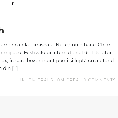
h
 american la Timișoara. Nu, că nu e banc. Chiar
n mijlocul Festivalului Internațional de Literatură.
x, în care boxerii sunt poeți și luptă cu ajutorul
 din […]
IN
OM TRAI SI OM CREA
0
COMMENTS