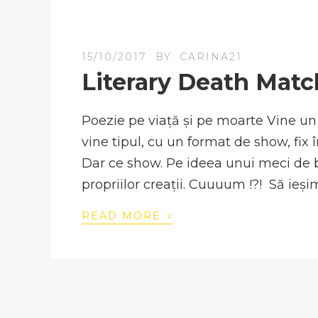
15/10/2017
BY
CARINA21
Literary Death Matc
Poezie pe viață și pe moarte Vine un
vine tipul, cu un format de show, fix î
Dar ce show. Pe ideea unui meci de bo
propriilor creații. Cuuuum !?! Să ieșim
›
READ MORE