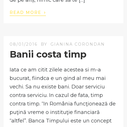
de pe afiș, nimic care să te […]
›
READ MORE
08/01/2016
BY
GIANINA CORONDAN
Banii costa timp
Iata ce am citit zilele acestea si m-a
bucurat, fiindca e un gind al meu mai
vechi. Sa nu existe bani. Doar serviciu
contra serviciu. In cazul de fata, timp
contra timp. “In România funcţionează de
puţină vreme o instituţie financiară
“altfel”. Banca Timpului este un concept