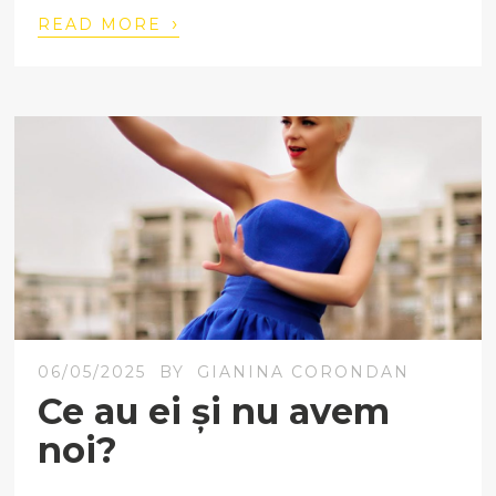
›
READ MORE
06/05/2025
BY
GIANINA CORONDAN
Ce au ei și nu avem
noi?