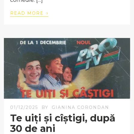
comedie. […]
›
READ MORE
01/12/2025
BY
GIANINA CORONDAN
Te uiți și cîștigi, după
30 de ani