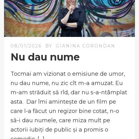
08/01/2026
BY
GIANINA CORONDAN
Nu dau nume
Tocmai am vizionat o emisiune de umor,
nu dau nume, nu zic cît m-a amuzat. Eu
m-am străduit să rîd, dar nu s-a-ntâmplat
asta. Dar îmi amintește de un film pe
care l-a făcut un regizor bine cotat, n-o
să-i dau numele, care miza mult pe
actorii iubiți de public și a promis o