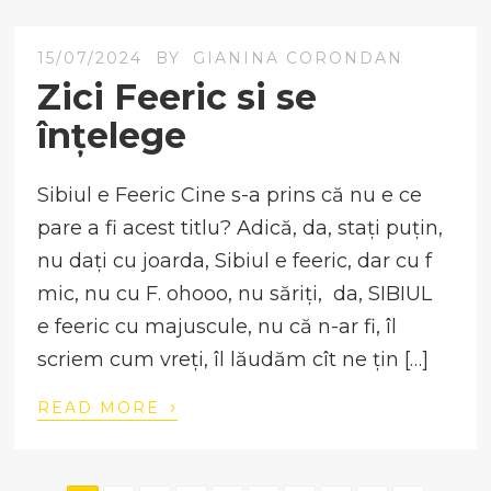
15/07/2024
BY
GIANINA CORONDAN
Zici Feeric si se
înțelege
Sibiul e Feeric Cine s-a prins că nu e ce
pare a fi acest titlu? Adică, da, stați puțin,
nu dați cu joarda, Sibiul e feeric, dar cu f
mic, nu cu F. ohooo, nu săriți, da, SIBIUL
e feeric cu majuscule, nu că n-ar fi, îl
scriem cum vreți, îl lăudăm cît ne țin […]
›
READ MORE