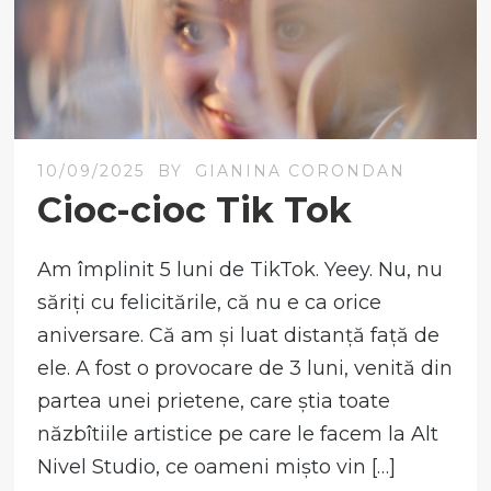
10/09/2025
BY
GIANINA CORONDAN
Cioc-cioc Tik Tok
Am împlinit 5 luni de TikTok. Yeey. Nu, nu
săriți cu felicitările, că nu e ca orice
aniversare. Că am și luat distanță față de
ele. A fost o provocare de 3 luni, venită din
partea unei prietene, care știa toate
năzbîtiile artistice pe care le facem la Alt
Nivel Studio, ce oameni mișto vin […]