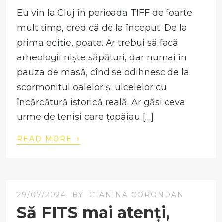
Eu vin la Cluj în perioada TIFF de foarte
mult timp, cred că de la început. De la
prima ediție, poate. Ar trebui să facă
arheologii niște săpături, dar numai în
pauza de masă, cînd se odihnesc de la
scormonitul oalelor și ulcelelor cu
încărcătură istorică reală. Ar găsi ceva
urme de teniși care țopăiau […]
›
READ MORE
29/07/2024
BY
GIANINA CORONDAN
Să FITS mai atenți,