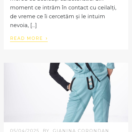
moment ce intrăm în contact cu ceilalți,
de vreme ce îi cercetăm și le intuim
nevoia, […]
›
READ MORE
05/04/2025
BY
GIANINA CORONDAN