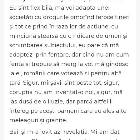
Eu sînt flexibilă, mă voi adapta unei
societăți cu drogurile omorînd feroce tineri
și tot ce prind în raza lor de acțiune, cu
minciună ștearsă cu o ridicare de umeri și
schimbarea subiectului, eu pare că mă
adaptez prin fentare, dar cînd nu am cum
fenta și trebuie să merg la vot mă gîndesc
la ei, românii care votează și pentru altă
țară. Sigur, mîrșăvii sînt peste tot, sigur,
corupția nu am inventat-o noi, sigur, mă
las dusă de o iluzie, dar parcă altfel îi
înțeleg pe acești oameni care au ales alte
meleaguri și granițe.
Băi, și m-a lovit azi revelația. Mi-am dat