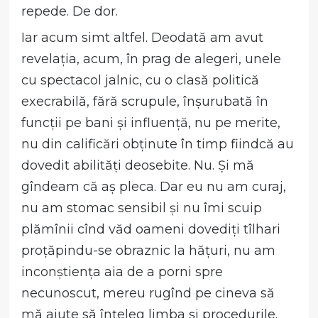
repede. De dor.
Iar acum simt altfel. Deodată am avut
revelația, acum, în prag de alegeri, unele
cu spectacol jalnic, cu o clasă politică
execrabilă, fără scrupule, înșurubată în
funcții pe bani și influență, nu pe merite,
nu din calificări obținute în timp fiindcă au
dovedit abilități deosebite. Nu. Și mă
gîndeam că aș pleca. Dar eu nu am curaj,
nu am stomac sensibil și nu îmi scuip
plămînii cînd văd oameni dovediți tîlhari
proțăpindu-se obraznic la hățuri, nu am
inconștiența aia de a porni spre
necunoscut, mereu rugînd pe cineva să
mă ajute să înțeleg limba și procedurile.