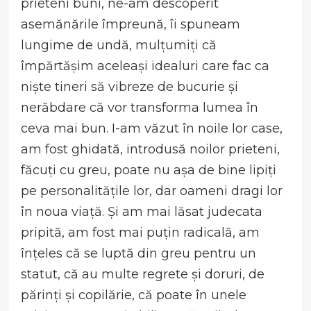
prieteni buni, ne-am descoperit
asemănările împreună, îi spuneam
lungime de undă, mulțumiți că
împărtășim aceleași idealuri care fac ca
niște tineri să vibreze de bucurie și
nerăbdare că vor transforma lumea în
ceva mai bun. I-am văzut în noile lor case,
am fost ghidată, introdusă noilor prieteni,
făcuți cu greu, poate nu așa de bine lipiți
pe personalitățile lor, dar oameni dragi lor
în noua viață. Și am mai lăsat judecata
pripită, am fost mai puțin radicală, am
înțeles că se luptă din greu pentru un
statut, că au multe regrete și doruri, de
părinți și copilărie, că poate în unele