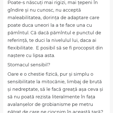
Poate-s născuți mai rigizi, mai țepeni în
gîndire și nu cunosc, nu acceptă
maleabilitatea, dorința de adaptare care
poate duca uneori la a te face una cu
pămîntul. Că dacă pămîntul e punctul de
referință, te duci la nivelulul lui, daca ai
flexibilitate. E posibil să se fi procopsit din
naștere cu lipsa asta.
Stomacul sensibil?
Oare e o chestie fizică, pur și simplu o
sensibilitate la mitocănie, limbaj de brută
și nedreptate, să le facă greață așa ceva și
să nu poată rezista literalmente în fața
avalanșelor de grobianisme pe metru
pătrat de care ne ciocnim în această țară?