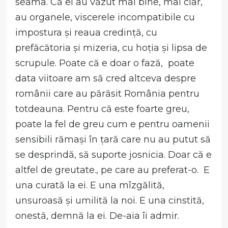
seama. Că ei au văzut mai bine, mai clar,
au organele, viscerele incompatibile cu
impostura și reaua credință, cu
prefăcătoria și mizeria, cu hoția și lipsa de
scrupule. Poate că e doar o fază, poate
data viitoare am să cred altceva despre
românii care au părăsit România pentru
totdeauna. Pentru că este foarte greu,
poate la fel de greu cum e pentru oamenii
sensibili rămași în țară care nu au putut să
se desprindă, să suporte josnicia. Doar că e
altfel de greutate., pe care au preferat-o. E
una curată la ei. E una mîzgălită,
unsuroasă și umilită la noi. E una cinstită,
onestă, demnă la ei. De-aia îi admir.