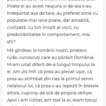
Poate ei au acest neajuns și de-aia s-au
îndepărtat așa de tare, au preferat zone cu
populație mai rece poate, dar amabilă,
civilizată, cu ton liniștit al vocii, cu
predictibilitatee în comportament, mai
știi?
Mă gîndesc la românii noștri, prieteni,
rude, cunoscuți care au părăsit România.
M-am uitat diferit de-a lungul timpului la
ei. Am zis întîi că prea au plecat ușor, că
prea au strîmbat din nas la primul semn
nelalocul lui, că prea s-au repezit în brațele
altora, cuprinși de silă de propria obîrșie.
Apoi i-am vizitat, am stat la ei, eram totuși