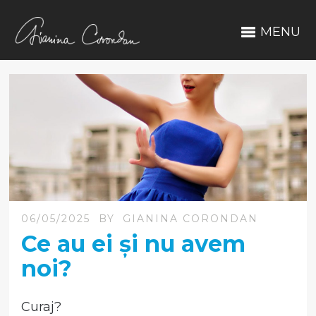
MENU
06/05/2025
BY
GIANINA CORONDAN
Ce au ei și nu avem
noi?
Curaj?