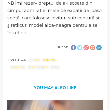
NB Îmi rezerv dreptul de a-i scoate din
cîmpul admirației mele pe expații de joasă
speță, care folosesc lovituri sub centură și
șiretlicuri model alba-neagra pentru a se
întreține.
SHARE
POST TAGS
CURAJ
ROMANI
ROMANIA
STRAINATATE
TARA
YOU MAY ALSO LIKE