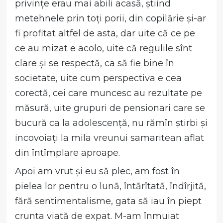
privințe erau mai abili acasă, știind
metehnele prin toți porii, din copilărie și-ar
fi profitat altfel de asta, dar uite că ce pe
ce au mizat e acolo, uite că regulile sînt
clare și se respectă, ca să fie bine în
societate, uite cum perspectiva e cea
corectă, cei care muncesc au rezultate pe
măsură, uite grupuri de pensionari care se
bucură ca la adolescență, nu rămîn știrbi și
incovoiați la mila vreunui samaritean aflat
din întîmplare aproape.
Apoi am vrut și eu să plec, am fost în
pielea lor pentru o lună, întărîtată, îndîrjită,
fără sentimentalisme, gata să iau în piept
crunta viată de expat. M-am înmuiat