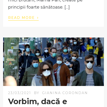
mici brutării, Mama Pan, create pe
principii foarte sănătoase. […]
›
READ MORE
23/03/2021
BY
GIANINA CORONDAN
Vorbim, dacă e