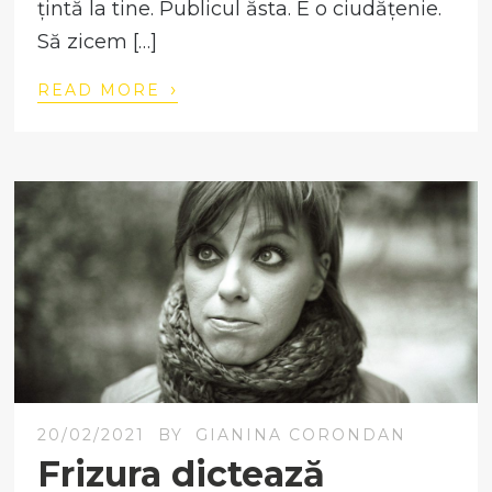
țintă la tine. Publicul ăsta. E o ciudățenie.
Să zicem […]
›
READ MORE
20/02/2021
BY
GIANINA CORONDAN
Frizura dictează