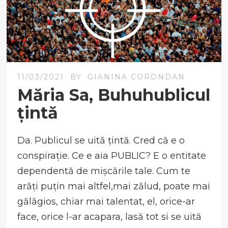
11/03/2021
BY
GIANINA CORONDAN
Măria Sa, Buhuhublicul
țintă
Da. Publicul se uită țintă. Cred că e o
conspirație. Ce e aia PUBLIC? E o entitate
dependentă de mișcările tale. Cum te
arăți puțin mai altfel,mai zălud, poate mai
gălăgios, chiar mai talentat, el, orice-ar
face, orice l-ar acapara, lasă tot si se uită