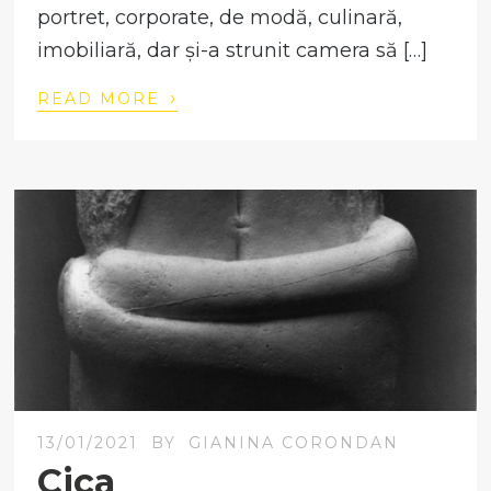
portret, corporate, de modă, culinară,
imobiliară, dar și-a strunit camera să […]
›
READ MORE
13/01/2021
BY
GIANINA CORONDAN
Cica