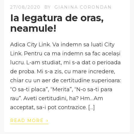
27/08/2020
BY
GIANINA CORONDAN
Ia legatura de oras,
neamule!
Adica City Link. Va indemn sa luati City
Link. Pentru ca ma indemn sa fac același
lucru. L-am studiat, mi s-a dat o perioada
de proba. Mi s-a zis, cu mare incredere,
chiar cu un aer de certitudine superioara:
“O sa-ti placa”, “Merita”, “N-o sa-ti para
rau”. Aveti certitudini, ha? Hm…Am
acceptat, sa-i pot contrazice. […]
›
READ MORE