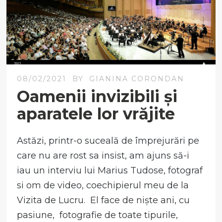
08/02/2021
BY
GIANINA CORONDAN
Oamenii invizibili și
aparatele lor vrăjite
Astăzi, printr-o suceală de împrejurări pe
care nu are rost sa insist, am ajuns să-i
iau un interviu lui Marius Tudose, fotograf
si om de video, coechipierul meu de la
Vizita de Lucru. El face de niște ani, cu
pasiune, fotografie de toate tipurile,