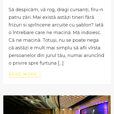
Să despicăm, vă rog, dragi cursanți, firu-n
patru zări. Mai există astăzi tineri fără
frizuri si sprîncene arcuite cu șablon? Iată
o întrebare care ne macină. Mă indoiesc.
Că ne macină. Totuși, nu se poate nega
că astăzi e mult mai simplu să afli vîrsta
persoanelor din jurul tău, numai aruncînd
o privire spre furtuna […]
›
READ MORE