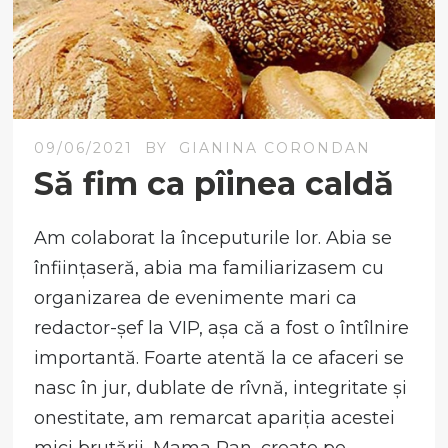
09/06/2021
BY
GIANINA CORONDAN
Să fim ca pîinea caldă
Am colaborat la începuturile lor. Abia se
înființaseră, abia ma familiarizasem cu
organizarea de evenimente mari ca
redactor-șef la VIP, așa că a fost o întîlnire
importantă. Foarte atentă la ce afaceri se
nasc în jur, dublate de rîvnă, integritate și
onestitate, am remarcat apariția acestei