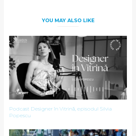
YOU MAY ALSO LIKE
Podcast Designer în Vitrină, episodul Silvia
Popescu