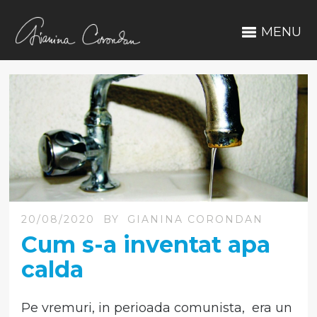
MENU
20/08/2020
BY
GIANINA CORONDAN
Cum s-a inventat apa
calda
Pe vremuri, in perioada comunista, era un