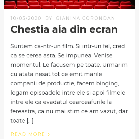
10/03/2020
BY
GIANINA CORONDAN
Chestia aia din ecran
Suntem ca-ntr-un film. Si intr-un fel, cred
ca se cerea asta. Se impunea. Venise
momentul. Le facusem pe toate. Urmarim
cu atata nesat tot ce emit marile
companii de productie, facem binging,
legam episoadele intre ele si apoi filmele
intre ele ca evadatul cearceafurile la
fereastra, ca nu mai stim ce am vazut, dar
toate […]
›
READ MORE