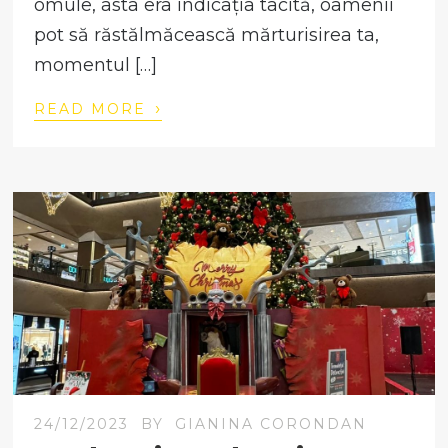
omule, asta era indicația tacită, oamenii
pot să răstălmăcească mărturisirea ta,
momentul […]
›
READ MORE
24/12/2023
BY
GIANINA CORONDAN