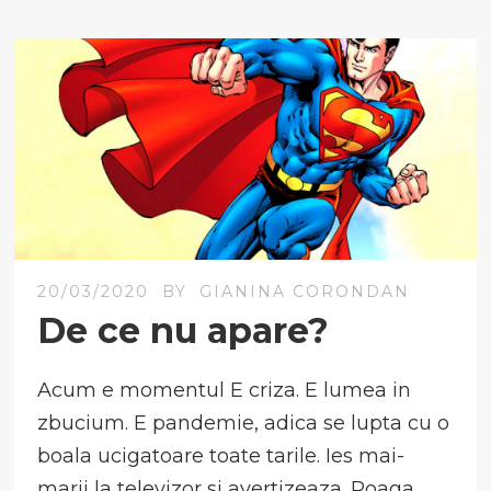
20/03/2020
BY
GIANINA CORONDAN
De ce nu apare?
Acum e momentul E criza. E lumea in
zbucium. E pandemie, adica se lupta cu o
boala ucigatoare toate tarile. Ies mai-
marii la televizor si avertizeaza. Roaga.