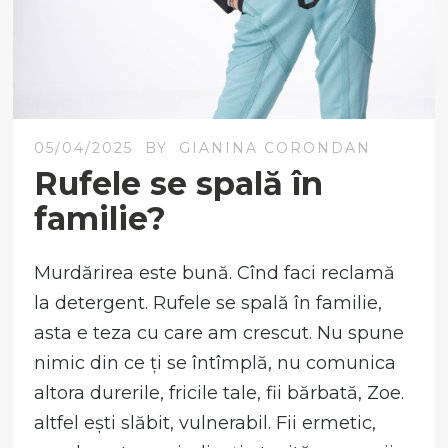
05/04/2025
BY
GIANINA CORONDAN
Rufele se spală în
familie?
Murdărirea este bună. Cînd faci reclamă
la detergent. Rufele se spală în familie,
asta e teza cu care am crescut. Nu spune
nimic din ce ți se întîmplă, nu comunica
altora durerile, fricile tale, fii bărbată, Zoe.
altfel ești slăbit, vulnerabil. Fii ermetic,