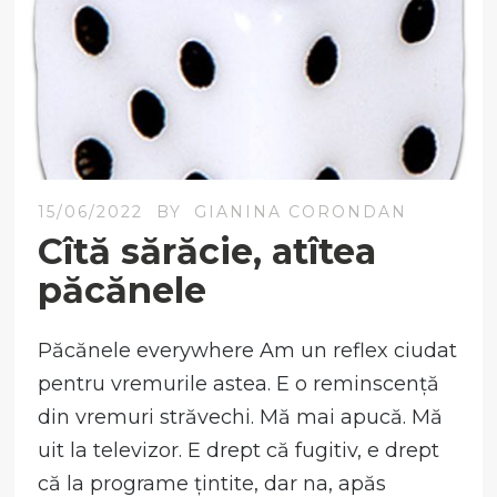
15/06/2022
BY
GIANINA CORONDAN
Cîtă sărăcie, atîtea
păcănele
Păcănele everywhere Am un reflex ciudat
pentru vremurile astea. E o reminscență
din vremuri străvechi. Mă mai apucă. Mă
uit la televizor. E drept că fugitiv, e drept
că la programe țintite, dar na, apăs