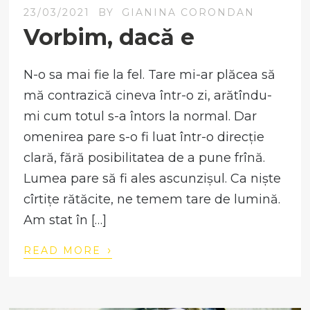
23/03/2021
BY
GIANINA CORONDAN
Vorbim, dacă e
N-o sa mai fie la fel. Tare mi-ar plăcea să
mă contrazică cineva într-o zi, arătîndu-
mi cum totul s-a întors la normal. Dar
omenirea pare s-o fi luat într-o direcție
clară, fără posibilitatea de a pune frînă.
Lumea pare să fi ales ascunzișul. Ca niște
cîrtițe rătăcite, ne temem tare de lumină.
Am stat în […]
›
READ MORE