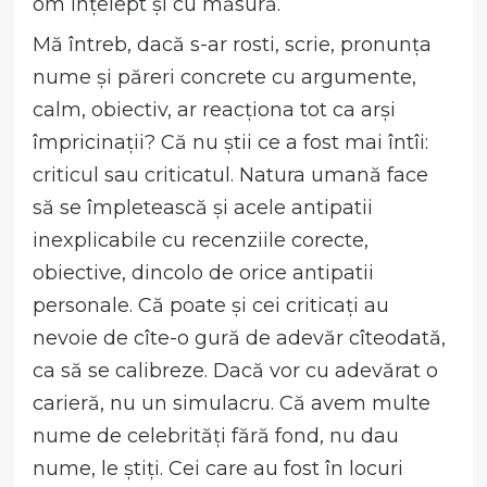
om înțelept și cu măsură.
Mă întreb, dacă s-ar rosti, scrie, pronunța
nume și păreri concrete cu argumente,
calm, obiectiv, ar reacționa tot ca arși
împricinații? Că nu știi ce a fost mai întîi:
criticul sau criticatul. Natura umană face
să se împletească și acele antipatii
inexplicabile cu recenziile corecte,
obiective, dincolo de orice antipatii
personale. Că poate și cei criticați au
nevoie de cîte-o gură de adevăr cîteodată,
ca să se calibreze. Dacă vor cu adevărat o
carieră, nu un simulacru. Că avem multe
nume de celebrități fără fond, nu dau
nume, le știți. Cei care au fost în locuri