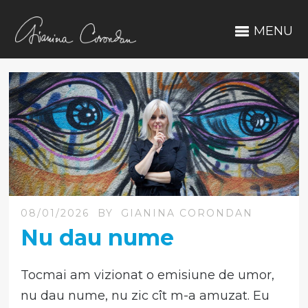
MENU
08/01/2026
BY
GIANINA CORONDAN
Nu dau nume
Tocmai am vizionat o emisiune de umor,
nu dau nume, nu zic cît m-a amuzat. Eu