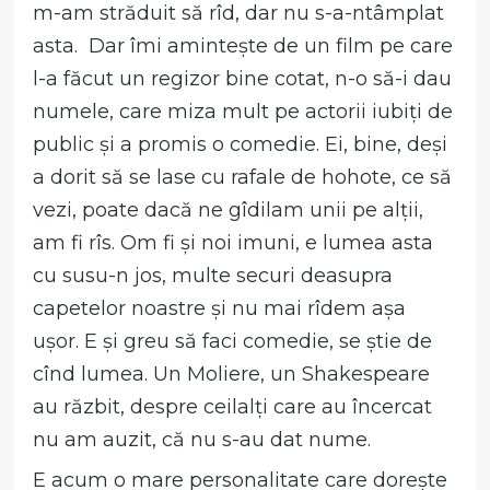
m-am străduit să rîd, dar nu s-a-ntâmplat
asta. Dar îmi amintește de un film pe care
l-a făcut un regizor bine cotat, n-o să-i dau
numele, care miza mult pe actorii iubiți de
public și a promis o comedie. Ei, bine, deși
a dorit să se lase cu rafale de hohote, ce să
vezi, poate dacă ne gîdilam unii pe alții,
am fi rîs. Om fi și noi imuni, e lumea asta
cu susu-n jos, multe securi deasupra
capetelor noastre și nu mai rîdem așa
ușor. E și greu să faci comedie, se știe de
cînd lumea. Un Moliere, un Shakespeare
au răzbit, despre ceilalți care au încercat
nu am auzit, că nu s-au dat nume.
E acum o mare personalitate care dorește