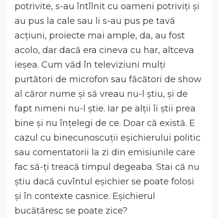
potrivite, s-au întîlnit cu oameni potriviți și
au pus la cale sau li s-au pus pe tavă
acțiuni, proiecte mai ample, da, au fost
acolo, dar dacă era cineva cu har, altceva
ieșea. Cum văd în televiziuni mulți
purtători de microfon sau făcători de show
al căror nume și să vreau nu-l știu, și de
fapt nimeni nu-l știe. Iar pe alții îi știi prea
bine și nu înțelegi de ce. Doar că există. E
cazul cu binecunoscuții eșichierului politic
sau comentatorii la zi din emisiunile care
fac să-ți treacă timpul degeaba. Stai că nu
știu dacă cuvîntul eșichier se poate folosi
și în contexte casnice. Eșichierul
bucătăresc se poate zice?