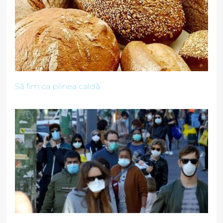
Să fim ca pîinea caldă