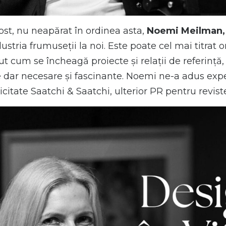
st, nu neapărat în ordinea asta,
Noemi Meilman,
ustria frumuseții la noi. Este poate cel mai titr
t cum se încheagă proiecte și relații de referință
e dar necesare și fascinante. Noemi ne-a adus expe
licitate Saatchi & Saatchi, ulterior PR pentru revi