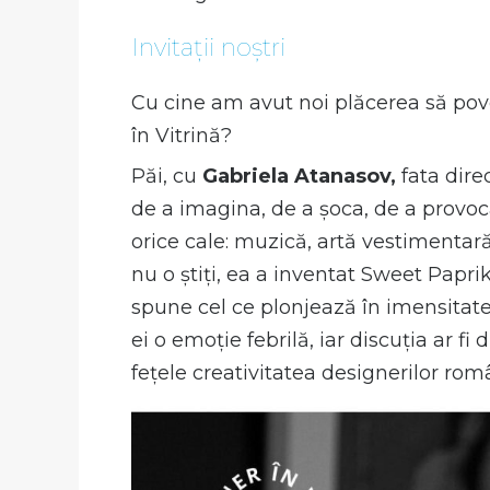
Invitații noștri
Cu cine am avut noi plăcerea să pove
în Vitrină?
Păi, cu
Gabriela Atanasov,
fata direc
de a imagina, de a șoca, de a provoc
orice cale: muzică, artă vestimentară
nu o știți, ea a inventat Sweet Papri
spune cel ce plonjează în imensitatea
ei o emoție febrilă, iar discuția ar fi
fețele creativitatea designerilor rom