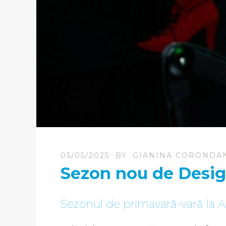
05/05/2025
BY
GIANINA CORONDA
Sezon nou de Design
Sezonul de primavară-vară la Al