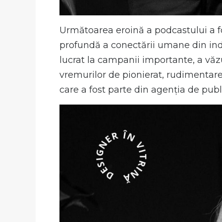
Următoarea eroină a podcastului a fo
profundă a conectării umane din ind
lucrat la campanii importante, a văzu
vremurilor de pionierat, rudimentar
care a fost parte din agenția de pub