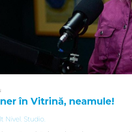
N
er în Vitrină, neamule!
t Nivel. Studio.