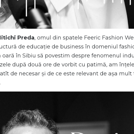
itichi Preda
, omul din spatele Feeric Fashion We
ructură de educație de business în domeniul fashion
a oară în Sibiu să povestim despre fenomenul indus
ele după două ore de vorbit cu patimă, am înțeles
atît de necesar și de ce este relevant de așa mult t
.