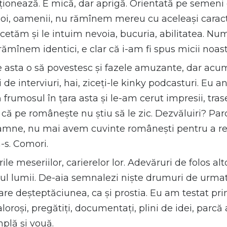
ionează. E mică, dar aprigă. Orientată pe semeni cr
oi, oamenii, nu rămînem mereu cu aceleași caract
rcetăm și le intuim nevoia, bucuria, abilitatea. Numa
mînem identici, e clar că i-am fi spus micii noastr
e asta o să povestesc și fazele amuzante, dar acum
de interviuri, hai, ziceți-le kinky podcasturi. Eu
ă frumosul în țara asta și le-am cerut impresii, tras
ri, că pe românește nu știu să le zic. Dezvăluiri? P
amne, nu mai avem cuvinte românești pentru a red
a-s. Comori.
 meseriilor, carierelor lor. Adevăruri de folos alt
văzul lumii. De-aia semnalezi niște drumuri de urma
are deșteptăciunea, ca și prostia. Eu am testat pri
oroși, pregătiți, documentați, plini de idei, parcă 
plă și vouă.