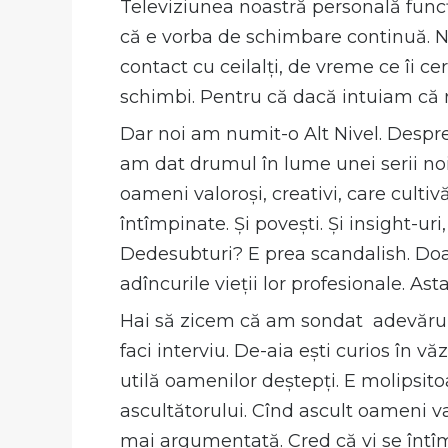
Televiziunea noastră personală funcț
că e vorba de schimbare continuă. N
contact cu ceilalți, de vreme ce îi ce
schimbi. Pentru că dacă intuiam că ră
Dar noi am numit-o Alt Nivel. Despr
am dat drumul în lume unei serii noi 
oameni valoroși, creativi, care cultiv
întîmpinate. Și povești. Și insight-u
Dedesubturi? E prea scandalish. Do
adîncurile vieții lor profesionale. Ast
Hai să zicem că am sondat adevărurile
faci interviu. De-aia ești curios în 
utilă oamenilor deștepți. E molipsito
ascultătorului. Cînd ascult oameni val
mai argumentată. Cred că vi se întîm