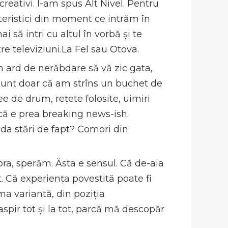
eativi. I-am spus Alt Nivel. Pentru
eristici din moment ce intrăm în
i să intri cu altul în vorbă și te
e televiziuni.La Fel sau Otova.
 ard de nerăbdare să vă zic gata,
 anunț doar că am strîns un buchet de
ee de drum, rețete folosite, uimiri
arcă e prea breaking news-ish.
a stări de fapt? Comori din
ora, sperăm. Ăsta e sensul. Că de-aia
t. Că experiența povestită poate fi
ma variantă, din poziția
aspir tot și la tot, parcă mă descopăr