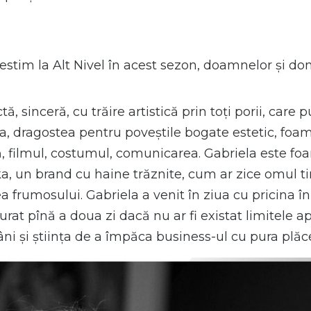
stim la Alt Nivel în acest sezon, doamnelor și dom
tă, sinceră, cu trăire artistică prin toți porii, care
a, dragostea pentru poveștile bogate estetic, foa
, filmul, costumul, comunicarea. Gabriela este foa
ka, un brand cu haine trăznite, cum ar zice omul tim
 frumosului. Gabriela a venit în ziua cu pricina în
 durat pînă a doua zi dacă nu ar fi existat limitele a
âni și știința de a împăca business-ul cu pura plăc