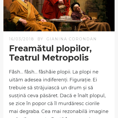
16/03/2018
BY
GIANINA CORONDAN
Freamătul plopilor,
Teatrul Metropolis
Fâsh… fâsh… fâshâie plopii. La plopi ne
uităm adesea indiferenți. Figurație. Ei
trebuie să străjuiască un drum și să
susțină ceva păsăret. Dacă e înalt plopul,
se zice în popor că îl murdăresc ciorile
mai degraba. Cea mai rezonabilă imagine