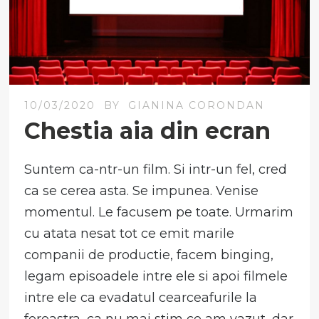
10/03/2020
BY
GIANINA CORONDAN
Chestia aia din ecran
Suntem ca-ntr-un film. Si intr-un fel, cred
ca se cerea asta. Se impunea. Venise
momentul. Le facusem pe toate. Urmarim
cu atata nesat tot ce emit marile
companii de productie, facem binging,
legam episoadele intre ele si apoi filmele
intre ele ca evadatul cearceafurile la