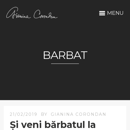
MENU
BARBAT
21/02/2019
BY
GIANINA CORONDAN
Și veni bărbatul la