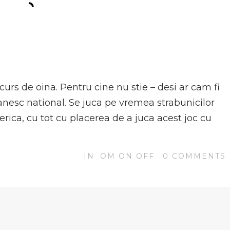
urs de oina. Pentru cine nu stie – desi ar cam fi
manesc national. Se juca pe vremea strabunicilor
erica, cu tot cu placerea de a juca acest joc cu
IN
OM ON OFF
0
COMMENTS