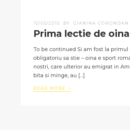
15/05/2015
BY
GIANINA CORONDAN
Prima lectie de oina
To be continued Si am fost la primul c
obligatoriu sa stie – oina e sport ro
nostri, care ulterior au emigrat in Am
bita si minge, au […]
›
READ MORE