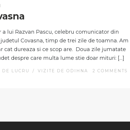
N
vasna
er a lui Razvan Pascu, celebru comunicator din
, judetul Covasna, timp de trei zile de toamna. Am
oar cat dureaza si ce scop are. Doua zile jumatate
udet despre care multa lume stie doar mituri: […]
E DE LUCRU
/
VIZITE DE ODIHNA
2
COMMENTS