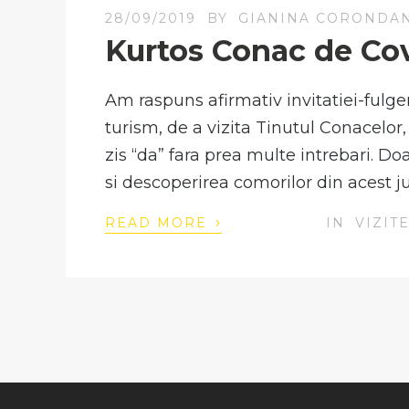
28/09/2019
BY
GIANINA CORONDA
Kurtos Conac de Co
Am raspuns afirmativ invitatiei-fulg
turism, de a vizita Tinutul Conacelor
zis “da” fara prea multe intrebari. D
si descoperirea comorilor din acest j
›
READ MORE
IN
VIZIT