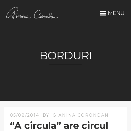
MENU
BORDURI
05/08/2014
BY
GIANINA CORONDAN
“A circula” are circul