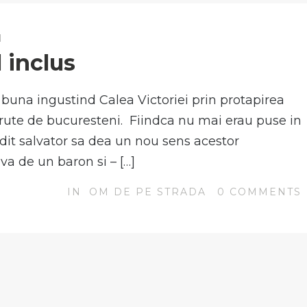
N
l inclus
 buna ingustind Calea Victoriei prin protapirea
 cerute de bucuresteni. Fiindca nu mai erau puse in
dit salvator sa dea un nou sens acestor
a de un baron si – […]
IN
OM DE PE STRADA
0
COMMENTS