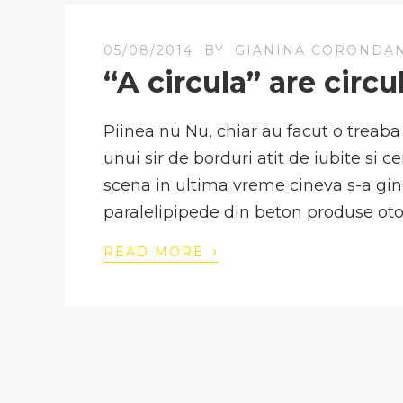
05/08/2014
BY
GIANINA CORONDA
“A circula” are circu
Piinea nu Nu, chiar au facut o treaba
unui sir de borduri atit de iubite si
scena in ultima vreme cineva s-a gin
paralelipipede din beton produse otov
›
READ MORE