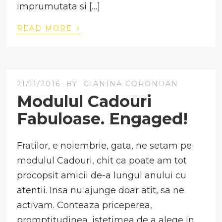
imprumutata si […]
›
READ MORE
21/11/2016
BY
GIANINA CORONDAN
Modulul Cadouri
Fabuloase. Engaged!
Fratilor, e noiembrie, gata, ne setam pe
modulul Cadouri, chit ca poate am tot
procopsit amicii de-a lungul anului cu
atentii. Insa nu ajunge doar atit, sa ne
activam. Conteaza priceperea,
promptitudinea, istetimea de a alege in