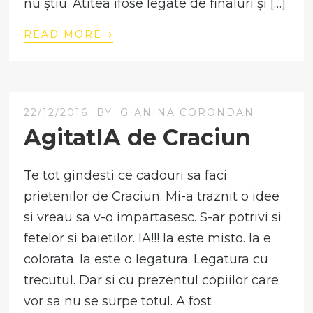
nu știu. Atîtea ifose legate de finaluri și […]
›
READ MORE
22/12/2016
BY
GIANINA CORONDAN
AgitatIA de Craciun
Te tot gindesti ce cadouri sa faci
prietenilor de Craciun. Mi-a traznit o idee
si vreau sa v-o impartasesc. S-ar potrivi si
fetelor si baietilor. IA!!! Ia este misto. Ia e
colorata. Ia este o legatura. Legatura cu
trecutul. Dar si cu prezentul copiilor care
vor sa nu se surpe totul. A fost