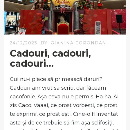
24/12/2023
BY
GIANINA CORONDAN
Cadouri, cadouri,
cadouri…
Cui nu-i place să primească daruri?
Cadouri am vrut sa scriu, dar făceam
cacofonie. Așa ceva nu e permis. Ha ha. Ai
zis Caco. Vaaai, ce prost vorbești, ce prost
te exprimi, ce prost ești. Cine-o fi inventat
asta și de ce trebuie să fim așa sclifosiți,