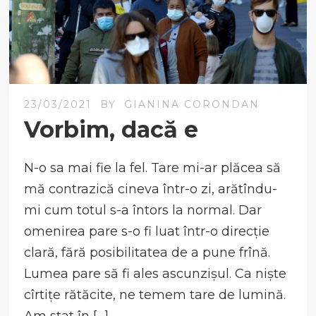
23/03/2021
BY
GIANINA CORONDAN
Vorbim, dacă e
N-o sa mai fie la fel. Tare mi-ar plăcea să
mă contrazică cineva într-o zi, arătîndu-
mi cum totul s-a întors la normal. Dar
omenirea pare s-o fi luat într-o direcție
clară, fără posibilitatea de a pune frînă.
Lumea pare să fi ales ascunzișul. Ca niște
cîrtițe rătăcite, ne temem tare de lumină.