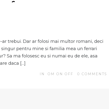
N
ar trebui. Dar ar folosi mai multor romani, deci
 singur pentru mine si familia mea un ferrari
r? Sa ma folosesc eu si numai eu de ele, asa
Oare daca […]
IN
OM ON OFF
0
COMMENTS