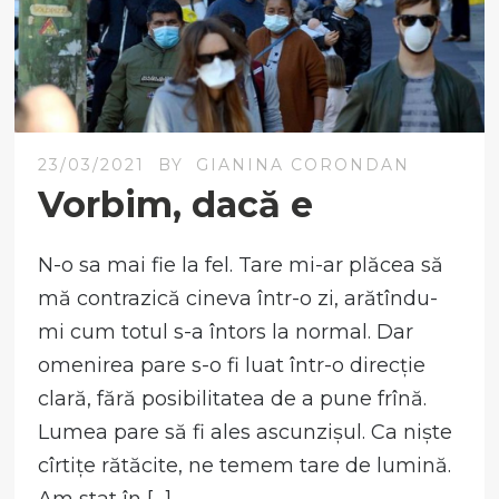
23/03/2021
BY
GIANINA CORONDAN
Vorbim, dacă e
N-o sa mai fie la fel. Tare mi-ar plăcea să
mă contrazică cineva într-o zi, arătîndu-
mi cum totul s-a întors la normal. Dar
omenirea pare s-o fi luat într-o direcție
clară, fără posibilitatea de a pune frînă.
Lumea pare să fi ales ascunzișul. Ca niște
cîrtițe rătăcite, ne temem tare de lumină.