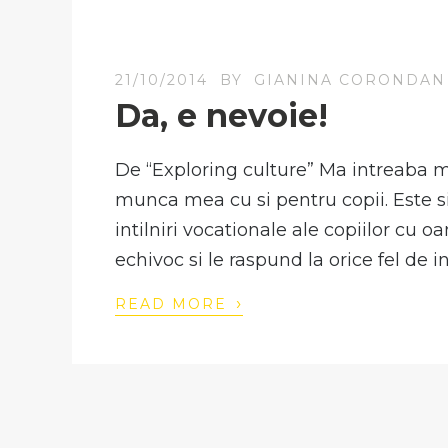
21/10/2014
BY
GIANINA CORONDAN
Da, e nevoie!
De “Exploring culture” Ma intreaba mu
munca mea cu si pentru copii. Este s
intilniri vocationale ale copiilor cu o
echivoc si le raspund la orice fel de i
›
READ MORE