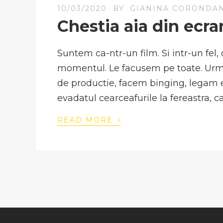
10/03/2020
BY
GIANINA CORONDA
Chestia aia din ecra
Suntem ca-ntr-un film. Si intr-un fel
momentul. Le facusem pe toate. Urma
de productie, facem binging, legam ep
evadatul cearceafurile la fereastra, 
›
READ MORE