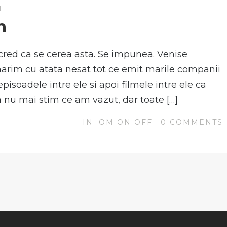
N
n
, cred ca se cerea asta. Se impunea. Venise
rim cu atata nesat tot ce emit marile companii
isoadele intre ele si apoi filmele intre ele ca
ca nu mai stim ce am vazut, dar toate […]
IN
OM ON OFF
0
COMMENTS