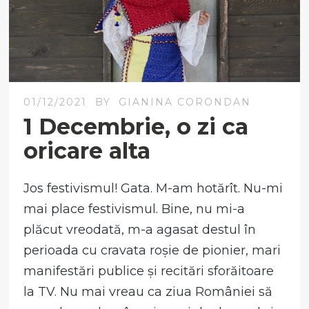
01/12/2021
BY
GIANINA CORONDAN
1 Decembrie, o zi ca
oricare alta
Jos festivismul! Gata. M-am hotărît. Nu-mi
mai place festivismul. Bine, nu mi-a
plăcut vreodată, m-a agasat destul în
perioada cu cravata roșie de pionier, mari
manifestări publice și recitări sforăitoare
la TV. Nu mai vreau ca ziua României să