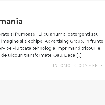
N
omania
olorate si frumoase? Ei cu anumiti detergenti sau
n imagine si a echipei Advertising Group, in frunte
rv pe viu toata tehnologia imprimand tricourile
i de tricouri transformate. Oau. Daca […]
IN
OMG
0
COMMENTS