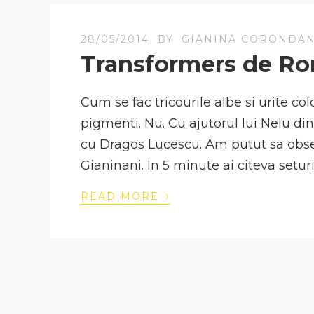
28/05/2014
BY
GIANINA CORONDA
Transformers de R
Cum se fac tricourile albe si urite c
pigmenti. Nu. Cu ajutorul lui Nelu di
cu Dragos Lucescu. Am putut sa obse
Gianinani. In 5 minute ai citeva setur
›
READ MORE