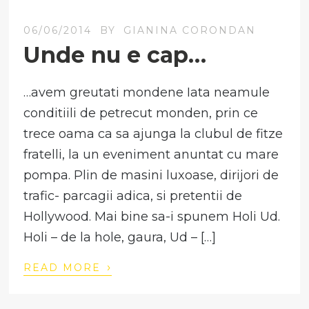
06/06/2014
BY
GIANINA CORONDAN
Unde nu e cap…
…avem greutati mondene Iata neamule
conditiili de petrecut monden, prin ce
trece oama ca sa ajunga la clubul de fitze
fratelli, la un eveniment anuntat cu mare
pompa. Plin de masini luxoase, dirijori de
trafic- parcagii adica, si pretentii de
Hollywood. Mai bine sa-i spunem Holi Ud.
Holi – de la hole, gaura, Ud – […]
›
READ MORE