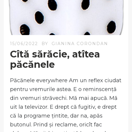
15/06/2022
BY
GIANINA CORONDAN
Cîtă sărăcie, atîtea
păcănele
Păcănele everywhere Am un reflex ciudat
pentru vremurile astea. E o reminscență
din vremuri străvechi. Mă mai apucă. Mă
uit la televizor. E drept că fugitiv, e drept
că la programe țintite, dar na, apăs
butonul. Prind și reclame, oricît fac