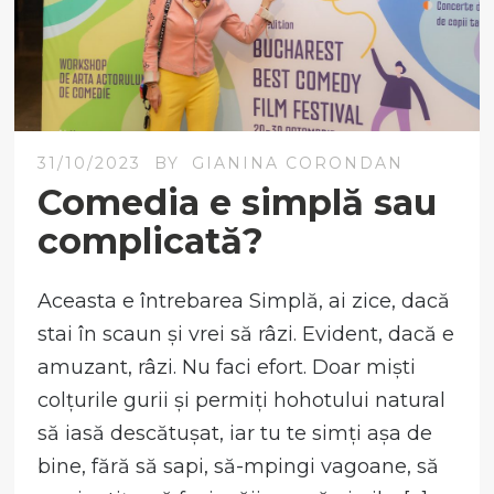
31/10/2023
BY
GIANINA CORONDAN
Comedia e simplă sau
complicată?
Aceasta e întrebarea Simplă, ai zice, dacă
stai în scaun și vrei să râzi. Evident, dacă e
amuzant, râzi. Nu faci efort. Doar miști
colțurile gurii și permiți hohotului natural
să iasă descătușat, iar tu te simți așa de
bine, fără să sapi, să-mpingi vagoane, să