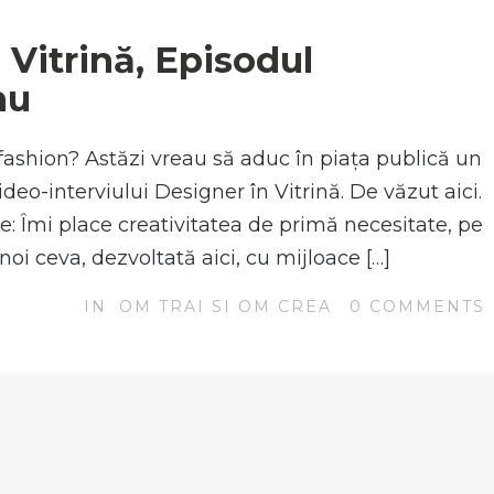
N
 Vitrină, Episodul
nu
fashion? Astăzi vreau să aduc în piața publică un
ideo-interviului Designer în Vitrină. De văzut aici.
: Îmi place creativitatea de primă necesitate, pe
oi ceva, dezvoltată aici, cu mijloace […]
IN
OM TRAI SI OM CREA
0
COMMENTS