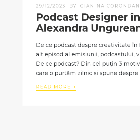
29/12/2023
BY
GIANINA CORONDA
Podcast Designer în
Alexandra Ungurea
De ce podcast despre creativitate în 
alt episod al emisiunii, podcastului, v
De ce podcast? Din cel puțin 3 motive
care o purtăm zilnic și spune despre n
›
READ MORE