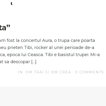
N
ta”
. Am fost la concertul Aura, o trupa care poarta
u prieten Tibi, rocker al unei perioade de-a
a, epoca lui Ceasca. Tibi e basistul trupei. Mi-a
at sa descopar […]
IN
OM TRAI SI OM CREA
0
COMMENTS