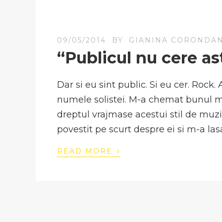
09/05/2014
BY
GIANINA CORONDA
“Publicul nu cere as
Dar si eu sint public. Si eu cer. Rock
numele solistei. M-a chemat bunul me
dreptul vrajmase acestui stil de muzic
povestit pe scurt despre ei si m-a las
›
READ MORE