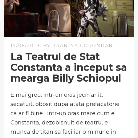
17/06/2019
BY
GIANINA CORONDAN
La Teatrul de Stat
Constanta a inceput sa
mearga Billy Schiopul
E mai greu. Intr-un oras jecmanit,
secatuit, obosit dupa atata prefacatorie
ca ar fi bine , intr-un oras mare cum e
Constanta, dezobisnuit de teatru, e
munca de titan sa faci iar o minune in