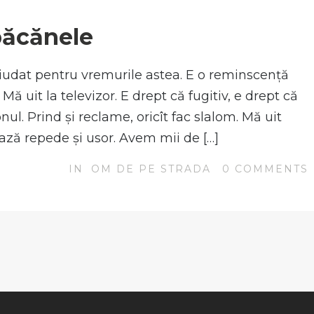
N
 păcănele
udat pentru vremurile astea. E o reminscență
ă uit la televizor. E drept că fugitiv, e drept că
nul. Prind și reclame, oricît fac slalom. Mă uit
iază repede și usor. Avem mii de […]
IN
OM DE PE STRADA
0
COMMENTS