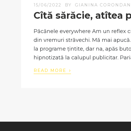
15/06/2022
BY
GIANINA CORONDA
Cîtă sărăcie, atîtea
Păcănele everywhere Am un reflex ci
din vremuri străvechi. Mă mai apucă. M
la programe țintite, dar na, apăs buto
hipnotizată la calupul publicitar. Par
›
READ MORE