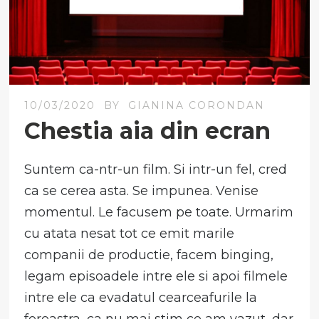
10/03/2020
BY
GIANINA CORONDAN
Chestia aia din ecran
Suntem ca-ntr-un film. Si intr-un fel, cred
ca se cerea asta. Se impunea. Venise
momentul. Le facusem pe toate. Urmarim
cu atata nesat tot ce emit marile
companii de productie, facem binging,
legam episoadele intre ele si apoi filmele
intre ele ca evadatul cearceafurile la