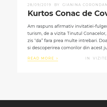
28/09/2019
BY
GIANINA CORONDA
Kurtos Conac de Co
Am raspuns afirmativ invitatiei-fulg
turism, de a vizita Tinutul Conacelor
zis “da” fara prea multe intrebari. D
si descoperirea comorilor din acest j
›
READ MORE
IN
VIZIT