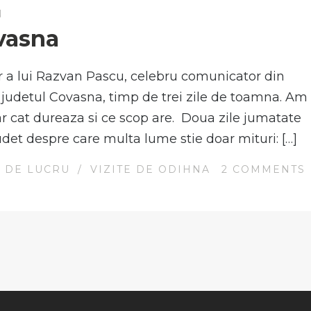
N
vasna
er a lui Razvan Pascu, celebru comunicator din
, judetul Covasna, timp de trei zile de toamna. Am
oar cat dureaza si ce scop are. Doua zile jumatate
udet despre care multa lume stie doar mituri: […]
E DE LUCRU
/
VIZITE DE ODIHNA
2
COMMENTS