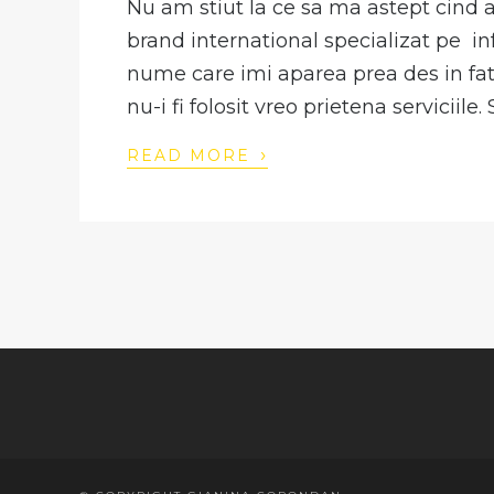
Nu am stiut la ce sa ma astept cind
brand international specializat pe 
nume care imi aparea prea des in fata 
nu-i fi folosit vreo prietena serviciile. 
›
READ MORE