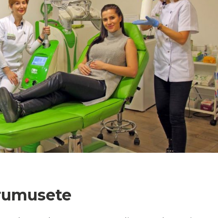
N
frumusete