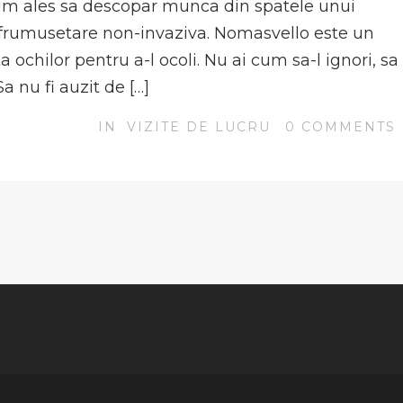
 am ales sa descopar munca din spatele unui
infrumusetare non-invaziva. Nomasvello este un
ochilor pentru a-l ocoli. Nu ai cum sa-l ignori, sa
Sa nu fi auzit de […]
IN
VIZITE DE LUCRU
0
COMMENTS