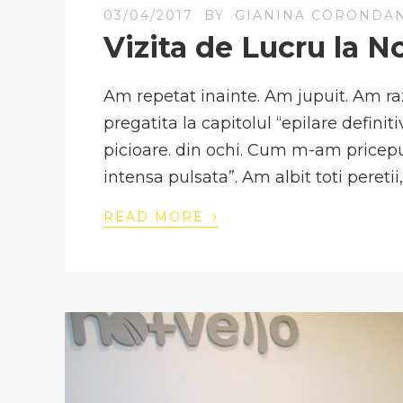
03/04/2017
BY
GIANINA CORONDA
Vizita de Lucru la 
Am repetat inainte. Am jupuit. Am razui
pregatita la capitolul “epilare definit
picioare. din ochi. Cum m-am pricep
intensa pulsata”. Am albit toti peretii, 
›
READ MORE