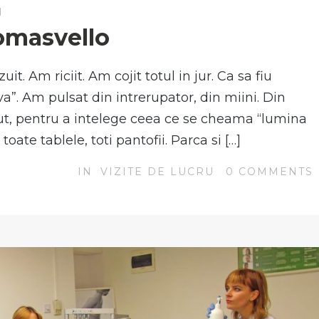
N
Nomasvello
t. Am riciit. Am cojit totul in jur. Ca sa fiu
iva”. Am pulsat din intrerupator, din miini. Din
ut, pentru a intelege ceea ce se cheama “lumina
toate tablele, toti pantofii. Parca si […]
IN
VIZITE DE LUCRU
0
COMMENTS