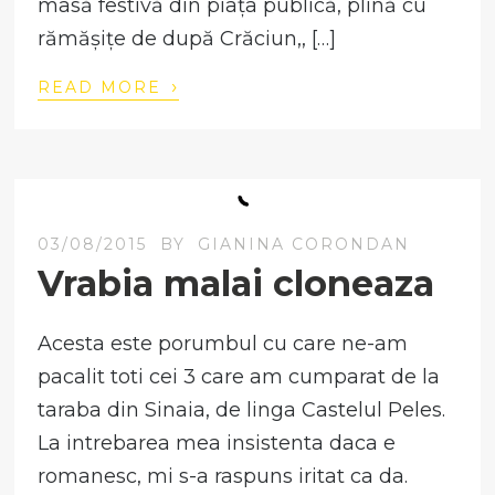
masă festivă din piața publică, plină cu
rămășițe de după Crăciun,, […]
›
READ MORE
03/08/2015
BY
GIANINA CORONDAN
Vrabia malai cloneaza
Acesta este porumbul cu care ne-am
pacalit toti cei 3 care am cumparat de la
taraba din Sinaia, de linga Castelul Peles.
La intrebarea mea insistenta daca e
romanesc, mi s-a raspuns iritat ca da.