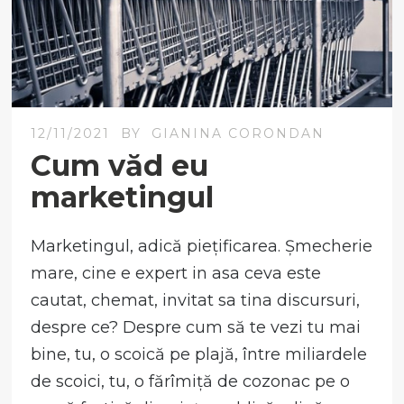
12/11/2021
BY
GIANINA CORONDAN
Cum văd eu
marketingul
Marketingul, adică piețificarea. Șmecherie
mare, cine e expert in asa ceva este
cautat, chemat, invitat sa tina discursuri,
despre ce? Despre cum să te vezi tu mai
bine, tu, o scoică pe plajă, între miliardele
de scoici, tu, o fărîmiță de cozonac pe o