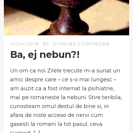
14/04/2018
BY
GIANINA CORONDAN
Ba, ej nebun?!
Un om ca noi Zilele trecute m-a sunat un
amic despre care – ce s-o mai lungesc –
am auzit ca a fost internat la psihiatrie,
mai pe romaneste la nebuni. Stire teribila,
cunosteam omul destul de bine si, in
afara de niste accese de nervi cum
gasesti la romani la tot pasul, ceva