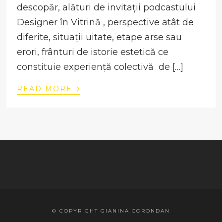
descopăr, alături de invitații podcastului
Designer în Vitrină , perspective atât de
diferite, situații uitate, etape arse sau
erori, frânturi de istorie estetică ce
constituie experiență colectivă de […]
›
READ MORE
© COPYRIGHT GIANINA CORONDAN