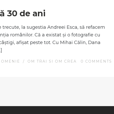
pă 30 de ani
le trecute, la sugestia Andreei Esca, să refacem
nția românilor. Că a existat și o fotografie cu
 câștigi, afișat peste tot. Cu Mihai Călin, Dana
]
 OMENIE
/
OM TRAI SI OM CREA
0
COMMENTS