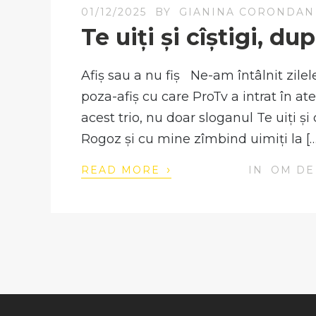
01/12/2025
BY
GIANINA CORONDAN
Te uiți și cîștigi, du
Afiș sau a nu fiș Ne-am întâlnit zile
poza-afiș cu care ProTv a intrat în ate
acest trio, nu doar sloganul Te uiți și
Rogoz și cu mine zîmbind uimiți la […
›
READ MORE
IN
OM DE