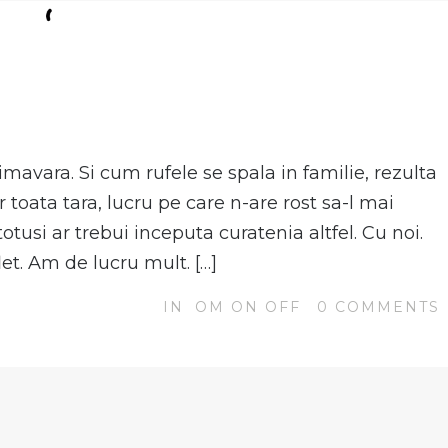
N
mavara. Si cum rufele se spala in familie, rezulta
r toata tara, lucru pe care n-are rost sa-l mai
tusi ar trebui inceputa curatenia altfel. Cu noi.
t. Am de lucru mult. […]
IN
OM ON OFF
0
COMMENTS