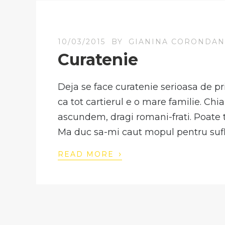
10/03/2015
BY
GIANINA CORONDA
Curatenie
Deja se face curatenie serioasa de pri
ca tot cartierul e o mare familie. Chia
ascundem, dragi romani-frati. Poate to
Ma duc sa-mi caut mopul pentru sufle
›
READ MORE