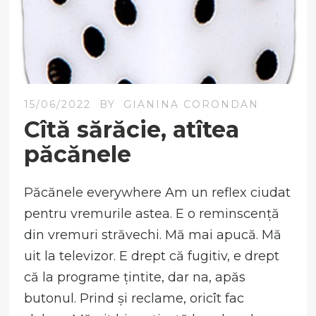
15/06/2022
BY
GIANINA CORONDAN
Cîtă sărăcie, atîtea
păcănele
Păcănele everywhere Am un reflex ciudat
pentru vremurile astea. E o reminscență
din vremuri străvechi. Mă mai apucă. Mă
uit la televizor. E drept că fugitiv, e drept
că la programe țintite, dar na, apăs
butonul. Prind și reclame, oricît fac