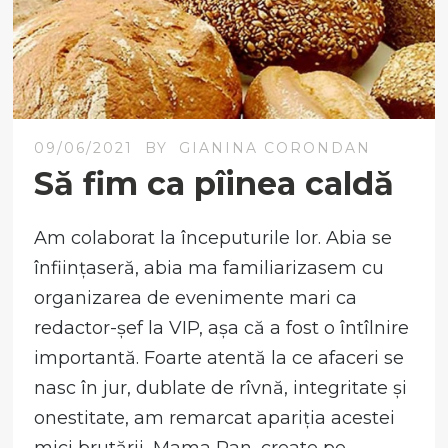
09/06/2021
BY
GIANINA CORONDAN
Să fim ca pîinea caldă
Am colaborat la începuturile lor. Abia se
înființaseră, abia ma familiarizasem cu
organizarea de evenimente mari ca
redactor-șef la VIP, așa că a fost o întîlnire
importantă. Foarte atentă la ce afaceri se
nasc în jur, dublate de rîvnă, integritate și
onestitate, am remarcat apariția acestei