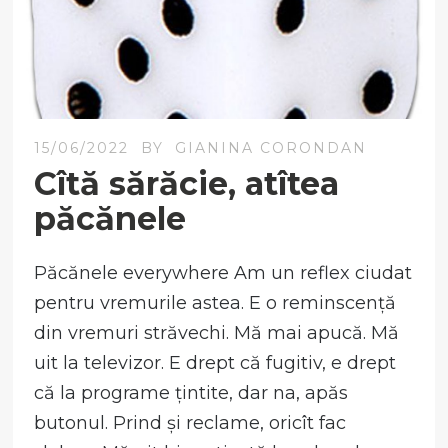
15/06/2022
BY
GIANINA CORONDAN
Cîtă sărăcie, atîtea
păcănele
Păcănele everywhere Am un reflex ciudat
pentru vremurile astea. E o reminscență
din vremuri străvechi. Mă mai apucă. Mă
uit la televizor. E drept că fugitiv, e drept
că la programe țintite, dar na, apăs
butonul. Prind și reclame, oricît fac