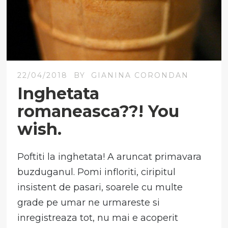
22/04/2018
BY
GIANINA CORONDAN
Inghetata
romaneasca??! You
wish.
Poftiti la inghetata! A aruncat primavara
buzduganul. Pomi infloriti, ciripitul
insistent de pasari, soarele cu multe
grade pe umar ne urmareste si
inregistreaza tot, nu mai e acoperit