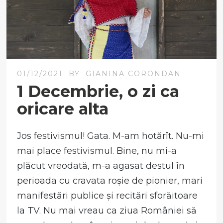
01/12/2021
BY
GIANINA CORONDAN
1 Decembrie, o zi ca
oricare alta
Jos festivismul! Gata. M-am hotărît. Nu-mi
mai place festivismul. Bine, nu mi-a
plăcut vreodată, m-a agasat destul în
perioada cu cravata roșie de pionier, mari
manifestări publice și recitări sforăitoare
la TV. Nu mai vreau ca ziua României să