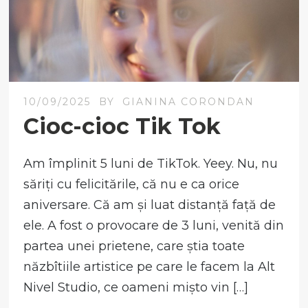
10/09/2025
BY
GIANINA CORONDAN
Cioc-cioc Tik Tok
Am împlinit 5 luni de TikTok. Yeey. Nu, nu
săriți cu felicitările, că nu e ca orice
aniversare. Că am și luat distanță față de
ele. A fost o provocare de 3 luni, venită din
partea unei prietene, care știa toate
năzbîtiile artistice pe care le facem la Alt
Nivel Studio, ce oameni mișto vin […]