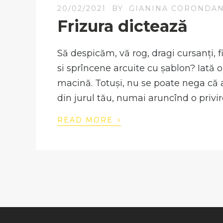
20/02/2021
BY
GIANINA CORONDA
Frizura dictează
Să despicăm, vă rog, dragi cursanți, fir
si sprîncene arcuite cu șablon? Iată 
macină. Totuși, nu se poate nega că a
din jurul tău, numai aruncînd o privir
›
READ MORE