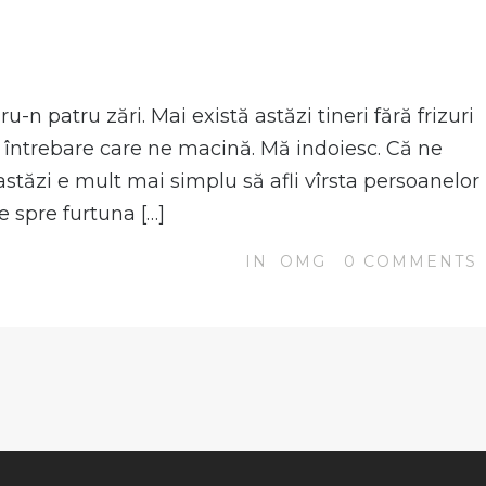
N
u-n patru zări. Mai există astăzi tineri fără frizuri
o întrebare care ne macină. Mă indoiesc. Că ne
stăzi e mult mai simplu să afli vîrsta persoanelor
e spre furtuna […]
IN
OMG
0
COMMENTS