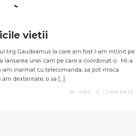
N
ile vietii
mul tirg Gaudeamus la care am fost l-am intilnit pe
a lansarea unei carti pe care a coordonat-o. Mi-a
 m-am inarmat cu telecomanda, sa pot misca
 am dexteritate, o sa […]
IN
OMG
0
COMMENTS