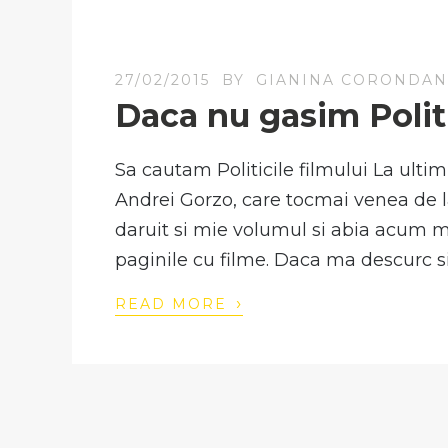
27/02/2015
BY
GIANINA CORONDA
Daca nu gasim Politic
Sa cautam Politicile filmului La ulti
Andrei Gorzo, care tocmai venea de l
daruit si mie volumul si abia acum
paginile cu filme. Daca ma descurc si
›
READ MORE